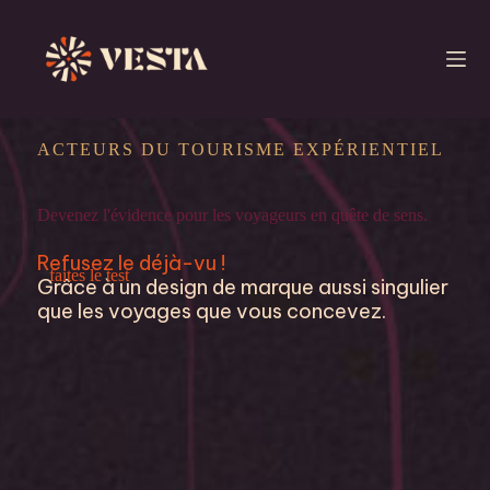
Passer
au
contenu
ACTEURS DU TOURISME EXPÉRIENTIEL
Devenez l'évidence pour les voyageurs en quête de sens.
Refusez le déjà-vu !
faites le test
Grâce à un design de marque aussi singulier
que les voyages que vous concevez.